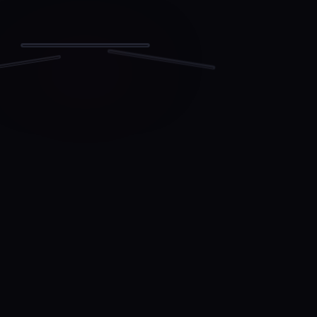
↗
行
超
日
💬
清
分享
记
直
860
黄
播
昏
🔥
🌅
🔍
＋
⌂
✉
◍
🔍
⌂
＋
关注
推荐
直播
✉
◍
发现
同城