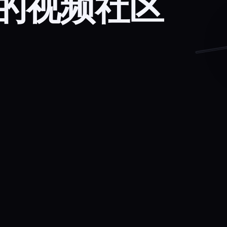
的视频社区
星
野
_live
深
夜
电
台
🎧
◍
＋
✉
🔍
⌂
直播
关注
●
LIVE